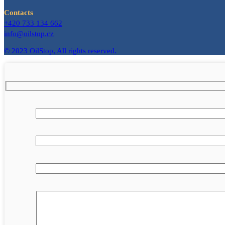
Contacts
+420 733 134 662
info@oilstop.cz
© 2023 OilStop, All rights reserved.