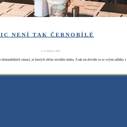
IC NENÍ TAK ČERNOBÍLÉ
3. 11. 2023
8. 8. 2023
 diskutabilních situací, ze kterých občas nevidím úniku. A tak mi dovolte se se svými zážitky 