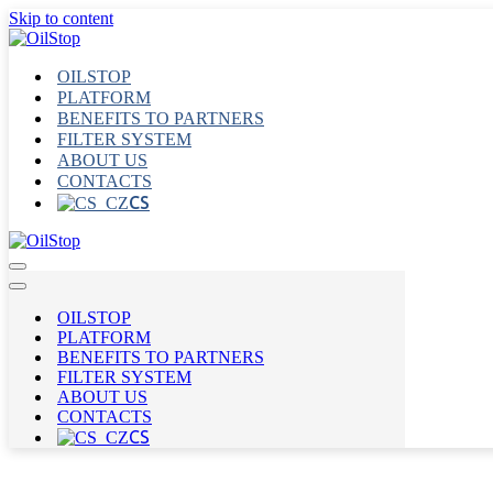
Skip to content
OILSTOP
PLATFORM
BENEFITS TO PARTNERS
FILTER SYSTEM
ABOUT US
CONTACTS
CS
Navigation
Menu
Navigation
Menu
OILSTOP
PLATFORM
BENEFITS TO PARTNERS
FILTER SYSTEM
ABOUT US
CONTACTS
CS