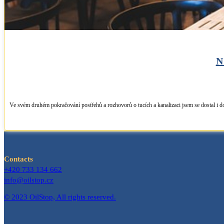
N
Ve svém druhém pokračování postřehů a rozhovorů o tucích a kanalizaci jsem se dostal i do
Contacts
+420 733 134 662
info@oilstop.cz
© 2023 OilStop, All rights reserved.