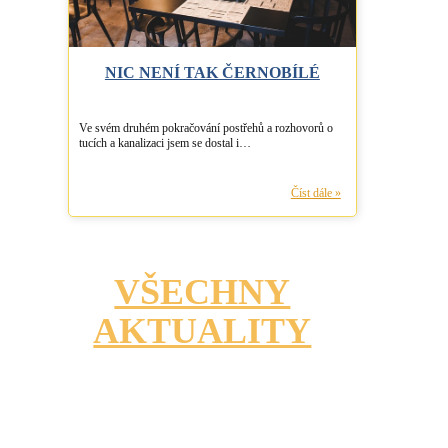
NIC NENÍ TAK ČERNOBÍLÉ
Ve svém druhém pokračování postřehů a rozhovorů o
tucích a kanalizaci jsem se dostal i…
Nic
Číst dále »
není
tak
černobílé
VŠECHNY
AKTUALITY