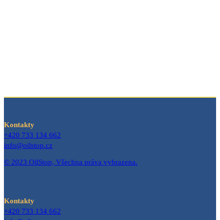
Kontakty
+420 733 134 662
info@oilstop.cz
© 2023 OilStop, Všechna práva vyhrazena.
Kontakty
+420 733 134 662