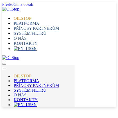
Přeskočit na obsah
OILSTOP
PLATFORMA
PŘÍNOSY PARTNERŮM
SYSTÉM FILTRŮ
O NÁS
KONTAKTY
EN
Navigační
menu
Navigační
menu
OILSTOP
PLATFORMA
PŘÍNOSY PARTNERŮM
SYSTÉM FILTRŮ
O NÁS
KONTAKTY
EN