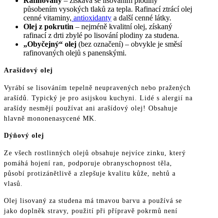
Rafinovaný
– získává se lisováním plodiny
působením vysokých tlaků za tepla. Rafinací ztrácí olej
cenné vitaminy,
antioxidanty
a další cenné látky.
Olej z pokrutin
– nejméně kvalitní olej, získaný
rafinací z drti zbylé po lisování plodiny za studena.
„Obyčejný“ olej
(bez označení) – obvykle je směsí
rafinovaných olejů s panenskými.
Arašídový olej
Vyrábí se lisováním tepelně neupravených nebo pražených
arašídů. Typický je pro asijskou kuchyni. Lidé s alergií na
arašídy nesmějí používat ani arašídový olej! Obsahuje
hlavně mononenasycené MK.
Dýňový olej
Ze všech rostlinných olejů obsahuje nejvíce zinku, který
pomáhá hojení ran, podporuje obranyschopnost těla,
působí protizánětlivě a zlepšuje kvalitu kůže, nehtů a
vlasů.
Olej lisovaný za studena má tmavou barvu a používá se
jako doplněk stravy, použití při přípravě pokrmů není