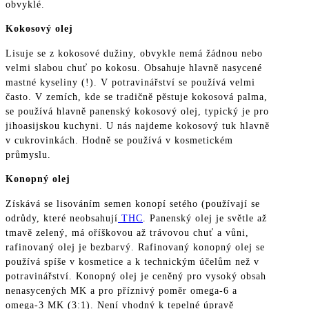
obvyklé.
Kokosový olej
Lisuje se z kokosové dužiny, obvykle nemá žádnou nebo
velmi slabou chuť po kokosu. Obsahuje hlavně nasycené
mastné kyseliny (!). V potravinářství se používá velmi
často. V zemích, kde se tradičně pěstuje kokosová palma,
se používá hlavně panenský kokosový olej, typický je pro
jihoasijskou kuchyni. U nás najdeme kokosový tuk hlavně
v cukrovinkách. Hodně se používá v kosmetickém
průmyslu.
Konopný olej
Získává se lisováním semen konopí setého (používají se
odrůdy, které neobsahují
THC
. Panenský olej je světle až
tmavě zelený, má oříškovou až trávovou chuť a vůni,
rafinovaný olej je bezbarvý. Rafinovaný konopný olej se
používá spíše v kosmetice a k technickým účelům než v
potravinářství. Konopný olej je ceněný pro vysoký obsah
nenasycených MK a pro příznivý poměr omega-6 a
omega-3 MK (3:1). Není vhodný k tepelné úpravě