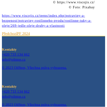
© https://www.viscojis.cz/
© Foto: Pixabay
https://www.viscojis.cz/teens/index.php/potraviny-a-
bezpenost/potraviny-rostlinneho-pvodu/rostlinne-tuky-a-
oleje/269-jedle-oleje-druhy-a-vlastnosti
Předchozí
PF 2024
Kontakty
+420 733 134 662
info@oilstop.cz
© 2023 OilStop, Všechna práva vyhrazena.
Kontakty
+420 733 134 662
info@oilstop.cz
© 2023 OilStop, Všechna práva vyhrazena.