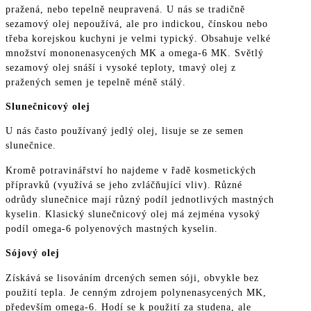
pražená, nebo tepelně neupravená. U nás se tradičně
sezamový olej nepoužívá, ale pro indickou, čínskou nebo
třeba korejskou kuchyni je velmi typický. Obsahuje velké
množství mononenasycených MK a omega-6 MK. Světlý
sezamový olej snáší i vysoké teploty, tmavý olej z
pražených semen je tepelně méně stálý.
Slunečnicový olej
U nás často používaný jedlý olej, lisuje se ze semen
slunečnice.
Kromě potravinářství ho najdeme v řadě kosmetických
přípravků (využívá se jeho zvláčňující vliv). Různé
odrůdy slunečnice mají různý podíl jednotlivých mastných
kyselin. Klasický slunečnicový olej má zejména vysoký
podíl omega-6 polyenových mastných kyselin.
Sójový olej
Získává se lisováním drcených semen sóji, obvykle bez
použití tepla. Je cenným zdrojem polynenasycených MK,
především omega-6. Hodí se k použití za studena, ale