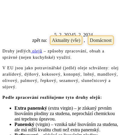
Jedlé oleje – druhy
a vlastnosti
5. 2. 2024
5. 2. 2024
Aktuality (vše)
,
Domácnost
Druhy jedlých
olejů
– způsoby zpracování, obsah a
správné (nejen kuchyňské) využití.
V EU jsou jako potravinářské (jedlé) oleje schváleny: olej
arašídový, dýňový, kokosový, konopný, lněný, mandlový,
olivový, palmový, řepkový, sezamový, slunečnicový a
sójový.
Podle zpracování rozlišujeme tyto druhy olejů:
Extra panenský
(extra virgin) – je získaný prvním
lisováním plodiny za studena, neprochází chemickou
ani tepelnou úpravou.
Panenský
(virgin) – vzniká také lisováním za studena,
ale má nižší kvalitu chuti než extra panenský.