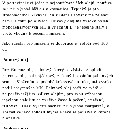
V potravinářství jeden z nejpoužívanějších olejů, používá
se i při výrobě léčiv a v kosmetice. Typický je pro
středomořskou kuchyni. Za studena lisovaný má zelenou
barvu a chuť po olivách. Olivový olej má vysoký obsah
mononenasycených MK a vitaminu E, je tepelně stálý a
proto vhodný k pečení i smažení.
Jako ideální pro smažení se doporučuje teplota pod 180
oC.
Palmový olej
Rozlišujeme olej palmový, který se získává z oplodí
palem, a olej palmojádrový, získaný lisováním palmových
semen. Složením se podobá kokosovému tuku, má vysoký
podíl nasycených MK. Palmový olej patří ve světě k
nejpoužívanějším jedlým olejům, pro svou výbornou
tepelnou stabilitu se využívá často k pečení, smažení,
fritování. Další využití nachází při výrobě margarinů, v
kosmetice jako součást mýdel a také se používá k výrobě
biopaliva.
Řepkový olej