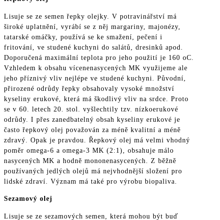
Lisuje se ze semen řepky olejky. V potravinářství má
široké uplatnění, vyrábí se z něj margariny, majonézy,
tatarské omáčky, používá se ke smažení, pečení i
fritování, ve studené kuchyni do salátů, dresinků apod.
Doporučená maximální teplota pro jeho použití je 160 oC.
Vzhledem k obsahu vícenenasycených MK využijeme ale
jeho příznivý vliv nejlépe ve studené kuchyni. Původní,
přirozené odrůdy řepky obsahovaly vysoké množství
kyseliny erukové, která má škodlivý vliv na srdce. Proto
se v 60. letech 20. stol. vyšlechtily tzv. nízkoerukové
odrůdy. I přes zanedbatelný obsah kyseliny erukové je
často řepkový olej považován za méně kvalitní a méně
zdravý. Opak je pravdou. Řepkový olej má velmi vhodný
poměr omega-6 a omega-3 MK (2:1), obsahuje málo
nasycených MK a hodně mononenasycených. Z běžně
používaných jedlých olejů má nejvhodnější složení pro
lidské zdraví. Význam má také pro výrobu biopaliva.
Sezamový olej
Lisuje se ze sezamových semen, která mohou být buď