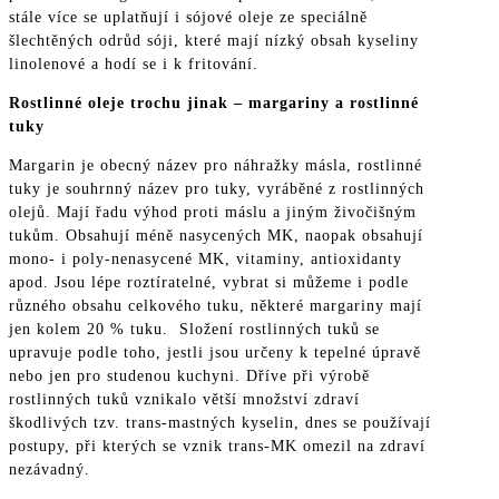
stále více se uplatňují i sójové oleje ze speciálně
šlechtěných odrůd sóji, které mají nízký obsah kyseliny
linolenové a hodí se i k fritování.
Rostlinné oleje trochu jinak – margariny a rostlinné
tuky
Margarin je obecný název pro náhražky másla, rostlinné
tuky je souhrnný název pro tuky, vyráběné z rostlinných
olejů. Mají řadu výhod proti máslu a jiným živočišným
tukům. Obsahují méně nasycených MK, naopak obsahují
mono- i poly-nenasycené MK, vitaminy, antioxidanty
apod. Jsou lépe roztíratelné, vybrat si můžeme i podle
různého obsahu celkového tuku, některé margariny mají
jen kolem 20 % tuku. Složení rostlinných tuků se
upravuje podle toho, jestli jsou určeny k tepelné úpravě
nebo jen pro studenou kuchyni. Dříve při výrobě
rostlinných tuků vznikalo větší množství zdraví
škodlivých tzv. trans-mastných kyselin, dnes se používají
postupy, při kterých se vznik trans-MK omezil na zdraví
nezávadný.