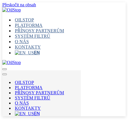
Přeskočit na obsah
OILSTOP
PLATFORMA
PŘÍNOSY PARTNERŮM
SYSTÉM FILTRŮ
O NÁS
KONTAKTY
EN
Navigační
menu
Navigační
menu
OILSTOP
PLATFORMA
PŘÍNOSY PARTNERŮM
SYSTÉM FILTRŮ
O NÁS
KONTAKTY
EN