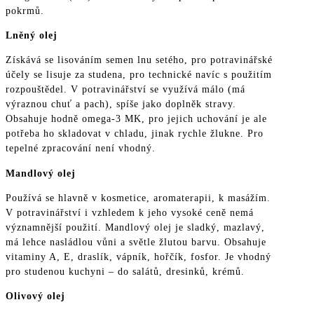
pokrmů.
Lněný olej
Získává se lisováním semen lnu setého, pro potravinářské
účely se lisuje za studena, pro technické navíc s použitím
rozpouštědel. V potravinářství se využívá málo (má
výraznou chuť a pach), spíše jako doplněk stravy.
Obsahuje hodně omega-3 MK, pro jejich uchování je ale
potřeba ho skladovat v chladu, jinak rychle žlukne. Pro
tepelné zpracování není vhodný.
Mandlový olej
Používá se hlavně v kosmetice, aromaterapii, k masážím.
V potravinářství i vzhledem k jeho vysoké ceně nemá
významnější použití. Mandlový olej je sladký, mazlavý,
má lehce nasládlou vůni a světle žlutou barvu. Obsahuje
vitaminy A, E, draslík, vápník, hořčík, fosfor. Je vhodný
pro studenou kuchyni – do salátů, dresinků, krémů.
Olivový olej