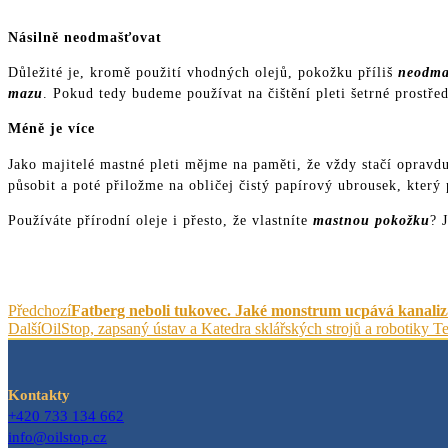
Násilně neodmašťovat
Důležité je, kromě použití vhodných olejů, pokožku příliš
neodmaš
mazu
. Pokud tedy budeme používat na čištění pleti šetrné prostře
Méně je více
Jako majitelé mastné pleti mějme na paměti, že vždy stačí oprav
působit a poté přiložme na obličej čistý papírový ubrousek, který
Používáte přírodní oleje i přesto, že vlastníte
mastnou pokožku
? 
Předchozí
Fatberg neboli tukovec. Jaké monstrum ucpává kanaliza
Další
OilStop, zapsaný ústav a Katedra sklářských strojů a robotiky 
Kontakty
+420 733 134 662
info@oilstop.cz