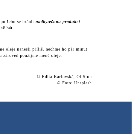
 potřebu se bránit
nadbytečnou produkcí
dně bát.
sme oleje nanesli příliš, nechme ho pár minut
 a zároveň použijme méně oleje.
© Edita Karlovská, OilStop
© Foto: Unsplash