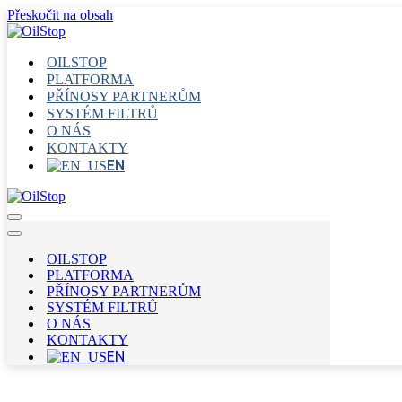
Přeskočit na obsah
OILSTOP
PLATFORMA
PŘÍNOSY PARTNERŮM
SYSTÉM FILTRŮ
O NÁS
KONTAKTY
EN
Navigační
menu
Navigační
menu
OILSTOP
PLATFORMA
PŘÍNOSY PARTNERŮM
SYSTÉM FILTRŮ
O NÁS
KONTAKTY
EN