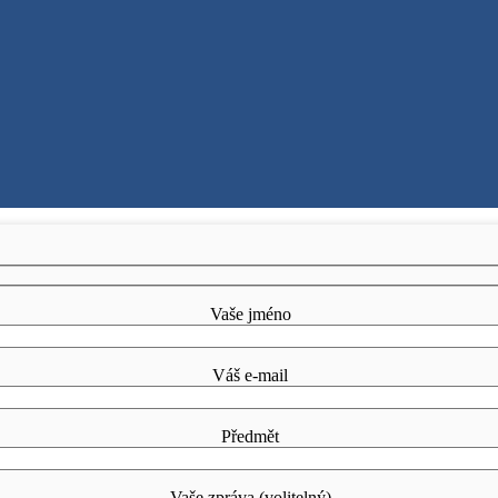
Vaše jméno
Váš e-mail
Předmět
Vaše zpráva (volitelný)