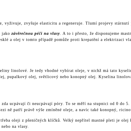
, vyživuje, zvyšuje elasticitu a regeneruje. Tlumí projevy stárnutí
é jako
závěrečnou péči na vlasy
. A to i přesto, že disponujeme mas
sklé a olej v tomto případě pomůže proti krepatění a elektrizaci vl
liny linolové. Je tedy vhodné vybírat oleje, v nichž má tato kysel
lej, pupalkový olej, světlicový nebo konopný olej. Kyselina linolo
a ucpávají či neucpávají póry. To se měří na stupnici od 0 do 5. V
ezi ně patří právě výše zmíněné oleje, a navíc také konopný, ricin
eba oleji z pšeničných klíčků. Velký nepřítel mastné pleti je ole
 nebo na vlasy.