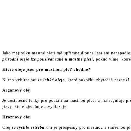
Lze použít 
Jako majitelku mastné pleti mě upřímně dlouhá léta ani nenapadlo
přírodní oleje lze používat také u mastné pleti
, pokud víme, které
Které oleje jsou pro mastnou pleť vhodné?
Nutno vybírat pouze
lehké oleje
, které pokožku zbytečně nezatíží.
Arganový olej
Je dostatečně lehký pro použití na mastnou pleť, u níž reguluje 
jizvy, které zjemňuje a vyhlazuje.
Hroznový olej
Olej se
rychle vstřebává
a je prospěšný pro mastnou a smíšenou ple