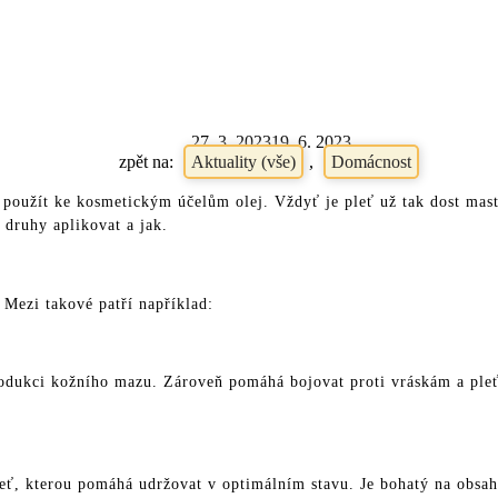
oleje také na m
27. 3. 2023
19. 6. 2023
Aktuality (vše)
,
Domácnost
 použít ke kosmetickým účelům olej. Vždyť je pleť už tak dost mas
 druhy aplikovat a jak.
 Mezi takové patří například:
produkci kožního mazu. Zároveň pomáhá bojovat proti vráskám a pleť
ť, kterou pomáhá udržovat v optimálním stavu. Je bohatý na obsah 