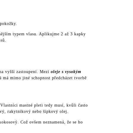
 pokožky.
tnějším typem vlasu. Aplikujme 2 až 3 kapky
asů.
ina vyšší zastoupení. Mezi
oleje s vysokým
vá má mimo jiné schopnost předcházet tvorbě
lastníci mastné pleti tedy musí, kvůli často
ový, rakytníkový nebo šípkový olej.
j kokosový. Což ovšem neznamená, že se ho