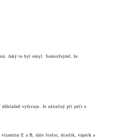
astnou pleť?
tná. Jaký to byl omyl. Samozřejmě, že
 důkladně vyživuje. Je užitečný při péči o
vitamínu E a B, dále fosfor, draslík, vápník a