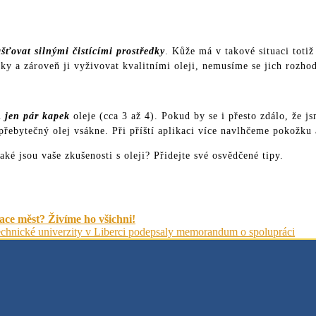
ťovat silnými čistícími prostředky
. Kůže má v takové situaci totiž
dky a zároveň ji vyživovat kvalitními oleji, nemusíme se jich rozho
du
jen pár kapek
oleje (cca 3 až 4). Pokud by se i přesto zdálo, že j
 přebytečný olej vsákne. Při příští aplikaci více navlhčeme pokožku
Jaké jsou vaše zkušenosti s oleji? Přidejte své osvědčené tipy.
ce měst? Živíme ho všichni!
Technické univerzity v Liberci podepsaly memorandum o spolupráci