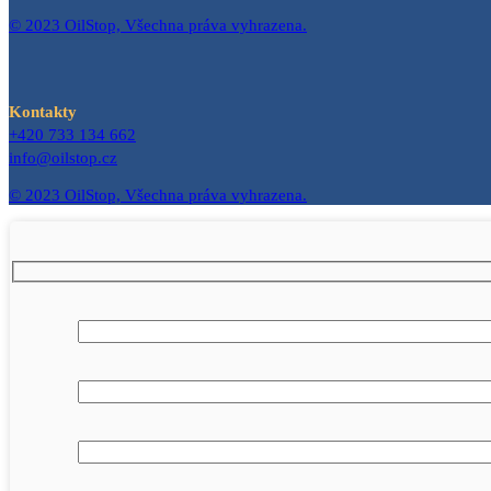
© 2023 OilStop, Všechna práva vyhrazena.
Kontakty
+420 733 134 662
info@oilstop.cz
© 2023 OilStop, Všechna práva vyhrazena.