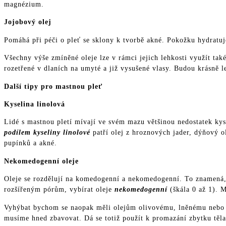
magnézium.
Jojobový olej
Pomáhá při péči o pleť se sklony k tvorbě akné. Pokožku hydratuje
Všechny výše zmíněné oleje lze v rámci jejich lehkosti využít tak
rozetřené v dlaních na umyté a již vysušené vlasy. Budou krásně le
Další tipy pro mastnou pleť
Kyselina linolová
Lidé s mastnou pletí mívají ve svém mazu většinou nedostatek kyse
podílem kyseliny linolové
patří olej z hroznových jader, dýňový o
pupínků a akné.
Nekomedogenní oleje
Oleje se rozdělují na komedogenní a nekomedogenní. To znamená, zd
rozšířeným pórům, vybírat oleje
nekomedogenní
(škála 0 až 1). M
Vyhýbat bychom se naopak měli olejům olivovému, lněnému nebo tř
musíme hned zbavovat. Dá se totiž použít k promazání zbytku těla